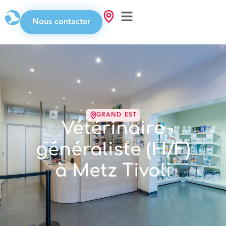
Nous contacter
GRAND EST
Vétérinaire
généraliste (H/F)
à Metz Tivoli