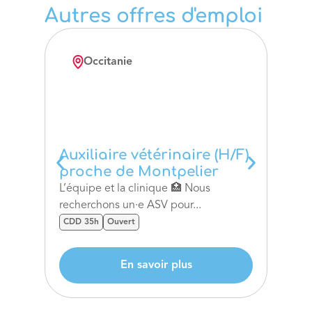
Autres offres d'emploi
Occitanie
N
Auxiliaire vétérinaire (H/F)
Auxi
proche de Montpelier
proc
L’équipe et la clinique 🏥 Nous
L’équi
recherchons un·e ASV pour...
reche
CDD 35h
Ouvert
CDD 3
En savoir plus