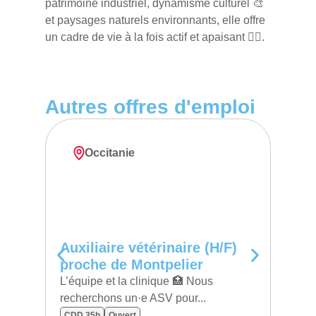
patrimoine industriel, dynamisme culturel 🎨
et paysages naturels environnants, elle offre
un cadre de vie à la fois actif et apaisant 🚶‍♂️.
Autres offres d'emploi
Occitanie
N
Auxiliaire vétérinaire (H/F)
Auxi
proche de Montpelier
proc
L’équipe et la clinique 🏥 Nous
L’équi
recherchons un·e ASV pour...
reche
CDD 35h
Ouvert
CDD 3