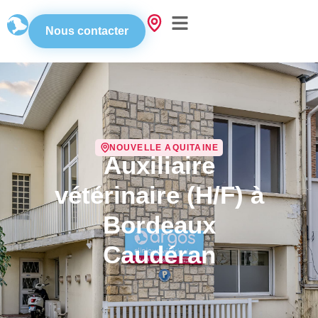
Nous contacter
NOUVELLE AQUITAINE
Auxiliaire
vétérinaire (H/F) à
Bordeaux
Caudéran