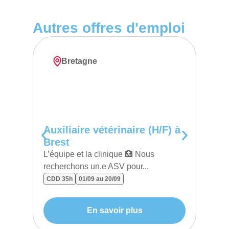
Autres offres d'emploi
Bretagne
Auxiliaire vétérinaire (H/F) à
Auxi
Brest
Avi
L’équipe et la clinique 🏥 Nous
L’équi
recherchons un.e ASV pour...
reche
CDD 35h
01/09 au 20/09
CDD 35
suite)
En savoir plus